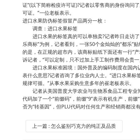
证”(以下简称检疫许可证)?记者以零售商的身份询
可证。”一位老板表示。
进口水果防伪标签假冒产品两分一枚：
调查：进口水果标签
进口水果的标签真的可以单独卖?记者昨日走访了市
乐商标”为例，记者看到，一张50个金灿灿的“都乐”贴纸
的是，在正规的超市内，该商标贴纸下面还有一行“产
诉记者，“可以定制，只不过加上手工制作费用会贵一
进口水果标准困境：国外普及的编码制度在国内认可
表什么意思?记者咨询了多位业内人士。“进口水果标
规律可循。”从事水果采购生意多年的崔老板表示。
记者从美国普度大学农业与生物系食品工程专业博士云无
代码加了一个“前缀码”，前缀“9”表示有机生产，前
否为“转基因”，但PLU代码对任何生产和经销商都没
上一篇 : 怎么鉴别巧克力的纯正及品质