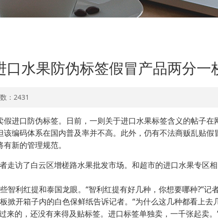
进口水果防伪标签假冒产品两分一
击数：
2431
售卖假进口防伪标签。日前，一则关于进口水果标签含义的帖子
但该编码体系在国内普及率并不高。此外，仍有不法商贩乱贴假
将有新的管理规范。
者走访了白云区增槎路水果批发市场。和超市的进口水果专区相
利红提和泰国龙眼。“智利红提有好几种，你想要哪种?”记者看
老板掀开箱子内的白色保鲜纸告诉记者。“为什么这几种都看上去几
过来的，还没有来得及贴标签。进口标签单独卖，一千张起卖。