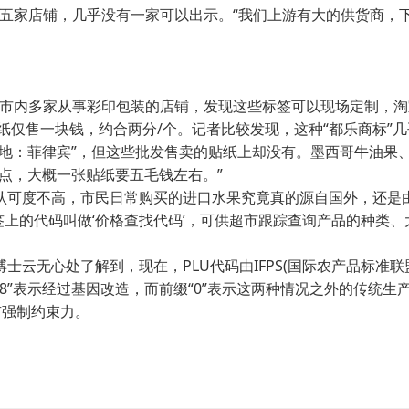
问了五家店铺，几乎没有一家可以出示。“我们上游有大的供货商
内多家从事彩印包装的店铺，发现这些标签可以现场定制，淘
仅售一块钱，约合两分/个。记者比较发现，这种“都乐商标”几乎可以乱
地：菲律宾”，但这些批发售卖的贴纸上却没有。墨西哥牛油果
点，大概一张贴纸要五毛钱左右。”
度不高，市民日常购买的进口水果究竟真的源自国外，还是由
签上的代码叫做‘价格查找代码’，可供超市跟踪查询产品的种类、
心处了解到，现在，PLU代码由IFPS(国际农产品标准联盟管
缀“8”表示经过基因改造，而前缀“0”表示这两种情况之外的传统
有强制约束力。